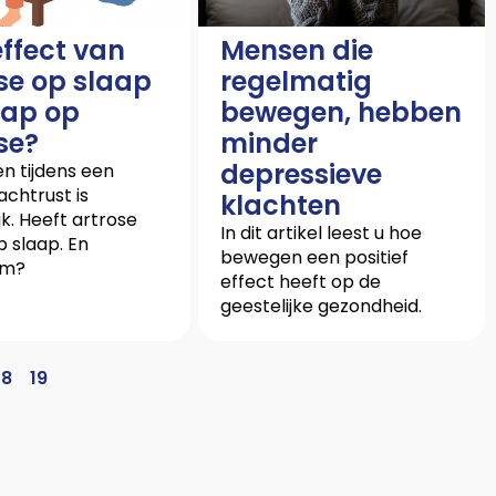
 effect van
Mensen die
se op slaap
regelmatig
aap op
bewegen, hebben
se?
minder
depressieve
en tijdens een
chtrust is
klachten
jk. Heeft artrose
In dit artikel leest u hoe
p slaap. En
bewegen een positief
om?
effect heeft op de
geestelijke gezondheid.
18
19