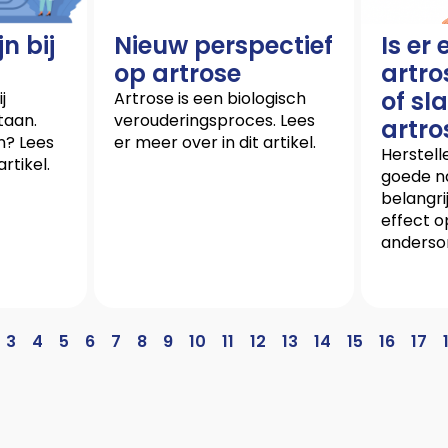
n bij
Nieuw perspectief
Is er
op artrose
artro
of sl
j
Artrose is een biologisch
taan.
verouderingsproces. Lees
artro
n? Lees
er meer over in dit artikel.
Herstell
rtikel.
goede na
belangri
effect o
anders
3
4
5
6
7
8
9
10
11
12
13
14
15
16
17