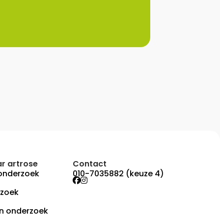
r artrose
Contact
onderzoek
010-7035882 (keuze 4)
rzoek
n onderzoek