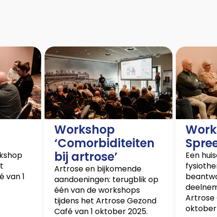
Workshop
Work
‘Comorbiditeiten
Spre
bij artrose’
rkshop
Een huis
t
fysioth
Artrose en bijkomende
é van 1
beantwo
aandoeningen: terugblik op
deelnem
één van de workshops
Artrose
tijdens het Artrose Gezond
oktober
Café van 1 oktober 2025.