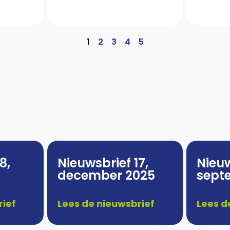
1
2
3
4
5
8,
Nieuwsbrief 17,
Nieuw
december 2025
sept
rief
Lees de nieuwsbrief
Lees d