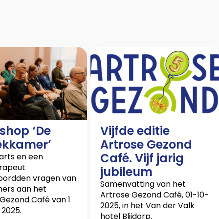
shop ‘De
Vijfde editie
ekkamer’
Artrose Gezond
Café. Vijf jarig
arts en een
erapeut
jubileum
ordden vragen van
Samenvatting van het
ers aan het
Artrose Gezond Café, 01-10-
 Gezond Café van 1
2025, in het Van der Valk
 2025.
hotel Blijdorp.