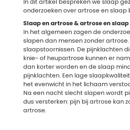
In dit artikel bespreken we slaap g
onderzoeken over artrose en slaap 
Slaap en artrose & artrose en slaap
In het algemeen zagen de onderzo
slapen dan mensen zonder artrose. 
slaapstoornissen. De pijnklachten 
knie- of heupartrose kunnen er name
dan korter worden en de slaap minde
pijnklachten. Een lage slaapkwalite
het evenwicht in het lichaam verst
Na een nacht slecht slapen wordt pij
dus versterken: pijn bij artrose kan 
artrose.