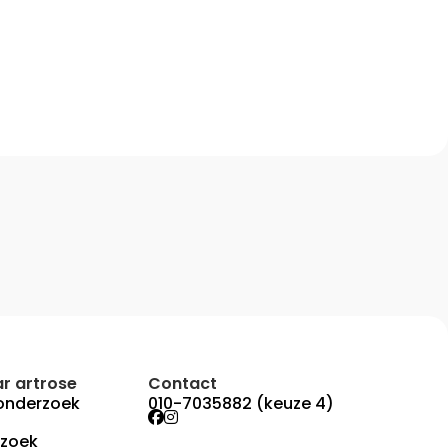
r artrose
Contact
onderzoek
010-7035882 (keuze 4)
rzoek