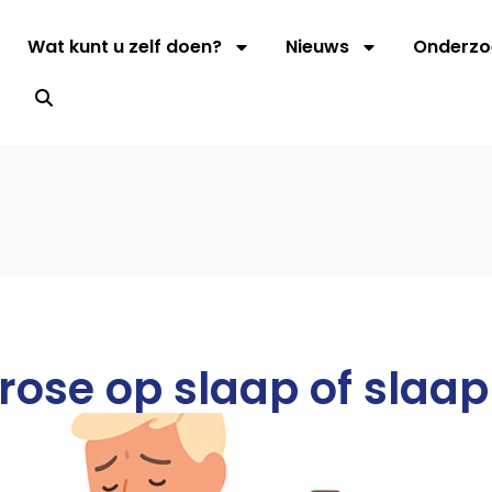
Wat kunt u zelf doen?
Nieuws
Onderzo
s
rtrose op slaap of slaa