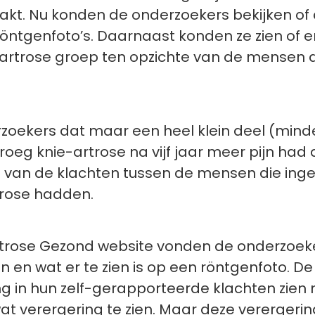
akt. Nu konden de onderzoekers bekijken of 
öntgenfoto’s. Daarnaast konden ze zien of er
artrose groep ten opzichte van de mensen di
ekers dat maar een heel klein deel (minde
oeg knie-artrose na vijf jaar meer pijn had 
oop van de klachten tussen de mensen die ing
trose hadden.
trose Gezond website vonden de onderzoeker
en en wat er te zien is op een röntgenfoto.
 in hun zelf-gerapporteerde klachten zien na 
 verergering te zien. Maar deze verergering 