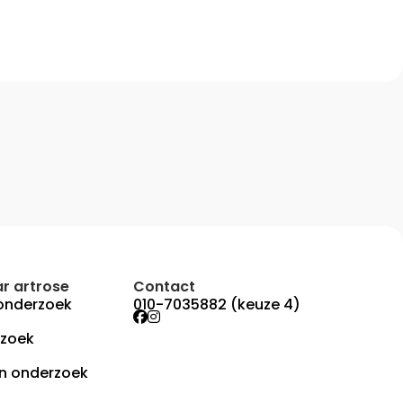
r artrose
Contact
onderzoek
010-7035882 (keuze 4)
rzoek
n onderzoek