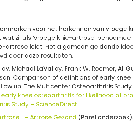
t kenmerken voor het herkennen van vroege k
at zij als ‘vroege knie-artrose’ benoemden 
nie-artrose leidt. Het algemeen geldende idee
wd door deze resultaten.
lley, Michael LaValley, Frank W. Roemer, Ali 
son. Comparison of definitions of early knee o
llow up: The Multicenter Osteoarthritis Study.
 early knee osteoarthritis for likelihood of 
ritis Study – ScienceDirect
artrose – Artrose Gezond
(Parel onderzoek)