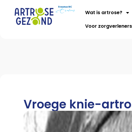
Wat is artrose?
Voor zorgverlener
Vroege knie-artr