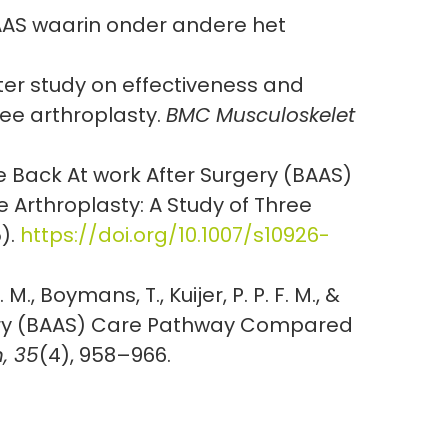
BAAS waarin onder andere het
center study on effectiveness and
nee arthroplasty.
BMC Musculoskelet
 the Back At work After Surgery (BAAS)
 Arthroplasty: A Study of Three
).
https://doi.org/10.1007/s10926-
M., Boymans, T., Kuijer, P. P. F. M., &
rgery (BAAS) Care Pathway Compared
, 35
(4), 958–966.