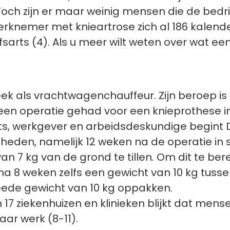
och zijn er maar weinig mensen die de bedrij
rknemer met knieartrose zich al 186 kalende
sarts (4). Als u meer wilt weten over wat een
week als vrachtwagenchauffeur. Zijn beroep is
t een operatie gehad voor een knieprothese i
ts, werkgever en arbeidsdeskundige begint Dic
mheden, namelijk 12 weken na de operatie in 
7 kg van de grond te tillen. Om dit te berei
 na 8 weken zelfs een gewicht van 10 kg tuss
eede gewicht van 10 kg oppakken.
n 17 ziekenhuizen en klinieken blijkt dat m
ar werk (8-11).