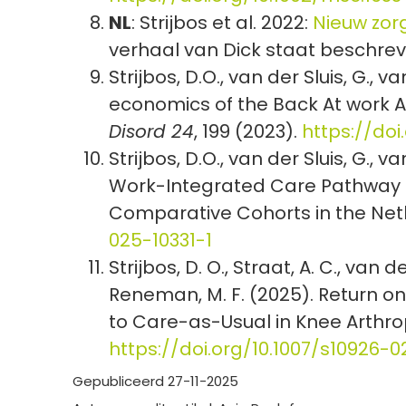
NL
: Strijbos et al. 2022:
Nieuw zor
verhaal van Dick staat beschre
Strijbos, D.O., van der Sluis, G.,
economics of the Back At work Af
Disord 24
, 199 (2023).
https://doi
Strijbos, D.O., van der Sluis, G.,
Work-Integrated Care Pathway on
Comparative Cohorts in the Net
025-10331-1
Strijbos, D. O., Straat, A. C., van d
Reneman, M. F. (2025). Return 
to Care-as-Usual in Knee Arthro
https://doi.org/10.1007/s10926-
Gepubliceerd 27-11-2025