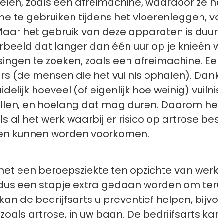
elen, zoals een afreimachine, waardoor ze h
ne te gebruiken tijdens het vloerenleggen, 
Maar het gebruik van deze apparaten is duur
voorbeeld dat langer dan één uur op je knieën
ngen te zoeken, zoals een afreimachine. Een
s (de mensen die het vuilnis ophalen). Dank
elijk hoeveel (of eigenlijk hoe weinig) vuil
illen, en hoelang dat mag duren. Daarom h
ls al het werk waarbij er risico op artrose 
allen kunnen worden voorkomen.
et een beroepsziekte ten opzichte van werk
 dus een stapje extra gedaan worden om ter
 kan de bedrijfsarts u preventief helpen, bij
oals artrose, in uw baan. De bedrijfsarts ka