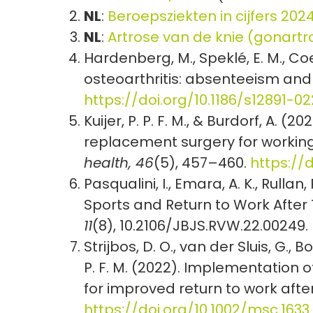
NL
:
Beroepsziekten in cijfers 202
NL
:
Artrose van de knie (gonartro
Hardenberg, M., Speklé, E. M., Coe
osteoarthritis: absenteeism and
https://doi.org/10.1186/s12891-
Kuijer, P. P. F. M., & Burdorf, A.
replacement surgery for working
health, 46
(5), 457–460.
https://d
Pasqualini, I., Emara, A. K., Rullan, 
Sports and Return to Work After
11
(8), 10.2106/JBJS.RVW.22.00249.
Strijbos, D. O., van der Sluis, G., B
P. F. M. (2022). Implementation o
for improved return to work afte
https://doi.org/10.1002/msc.1633