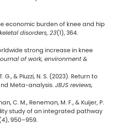
2). The economic burden of knee and hip
letal disorders, 23
(1), 364.
 worldwide strong increase in knee
ournal of work, environment &
T. G., & Piuzzi, N. S. (2023). Return to
 and Meta-analysis.
JBJS reviews,
jman, C. M., Reneman, M. F., & Kuijer, P.
ility study of an integrated pathway
(4), 950–959.