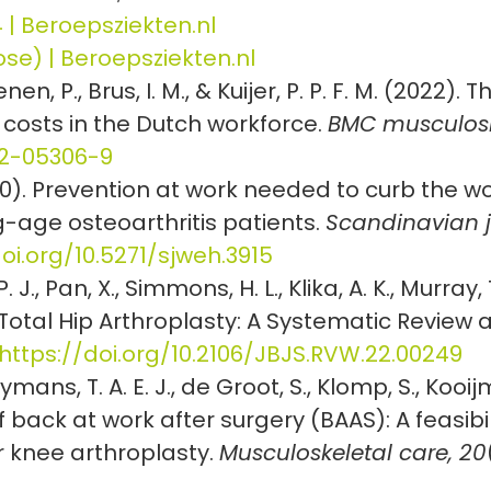
4 | Beroepsziekten.nl
se) | Beroepsziekten.nl
nen, P., Brus, I. M., & Kuijer, P. P. F. M. (202
 costs in the Dutch workforce.
BMC musculoske
022-05306-9
 (2020). Prevention at work needed to curb the
-age osteoarthritis patients.
Scandinavian j
oi.org/10.5271/sjweh.3915
P. J., Pan, X., Simmons, H. L., Klika, A. K., Murray, 
 Total Hip Arthroplasty: A Systematic Review
https://doi.org/10.2106/JBJS.RVW.22.00249
oymans, T. A. E. J., de Groot, S., Klomp, S., Kooi
f back at work after surgery (BAAS): A feasib
r knee arthroplasty.
Musculoskeletal care, 20