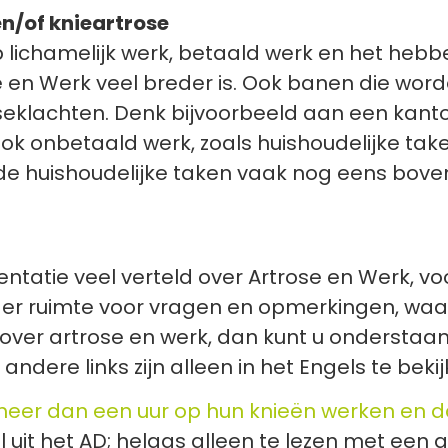
n/of knieartrose
 lichamelijk werk, betaald werk en het hebbe
en Werk veel breder is. Ook banen die worden
seklachten. Denk bijvoorbeeld aan een kanto
k onbetaald werk, zoals huishoudelijke take
e huishoudelijke taken vaak nog eens boven
resentatie veel verteld over Artrose en Werk, 
s er ruimte voor vragen en opmerkingen, wa
over artrose en werk, dan kunt u onderstaand
 andere links zijn alleen in het Engels te bekij
er dan een uur op hun knieën werken en dat z
l uit het AD; helaas alleen te lezen met ee