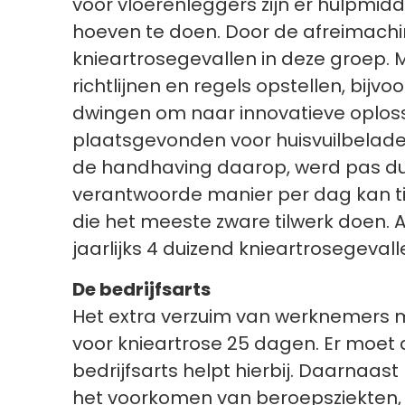
voor vloerenleggers zijn er hulpmidd
hoeven te doen. Door de afreimachi
knieartrosegevallen in deze groep. 
richtlijnen en regels opstellen, bij
dwingen om naar innovatieve oplossi
plaatsgevonden voor huisvuilbelader
de handhaving daarop, werd pas duid
verantwoorde manier per dag kan t
die het meeste zware tilwerk doen. A
jaarlijks 4 duizend knieartrosegev
De bedrijfsarts
Het extra verzuim van werknemers m
voor knieartrose 25 dagen. Er moet
bedrijfsarts helpt hierbij. Daarnaast
het voorkomen van beroepsziekten, z