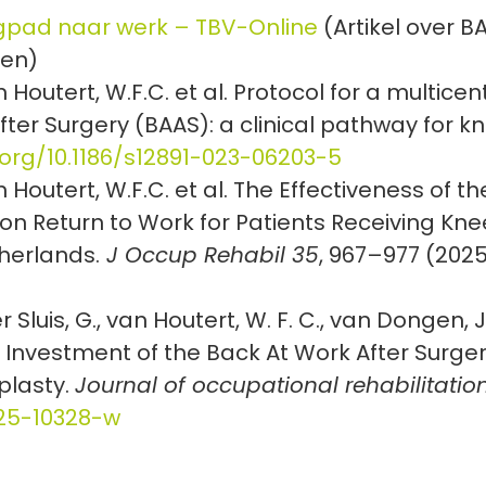
gpad naar werk – TBV-Online
(Artikel over 
ven)
 van Houtert, W.F.C. et al. Protocol for a multi
ter Surgery (BAAS): a clinical pathway for k
.org/10.1186/s12891-023-06203-5
 van Houtert, W.F.C. et al. The Effectiveness of
 Return to Work for Patients Receiving Knee
herlands.
J Occup Rehabil 35
, 967–977 (2025
er Sluis, G., van Houtert, W. F. C., van Dongen, J. 
on Investment of the Back At Work After Su
plasty.
Journal of occupational rehabilitation
025-10328-w