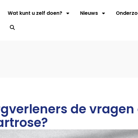
Wat kunt u zelf doen?
Nieuws
Onderzo
s
gverleners de vragen
artrose?