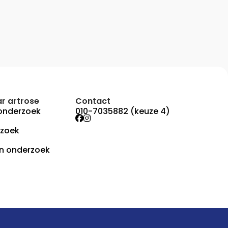
r artrose
Contact
onderzoek
010-7035882 (keuze 4)
rzoek
n onderzoek