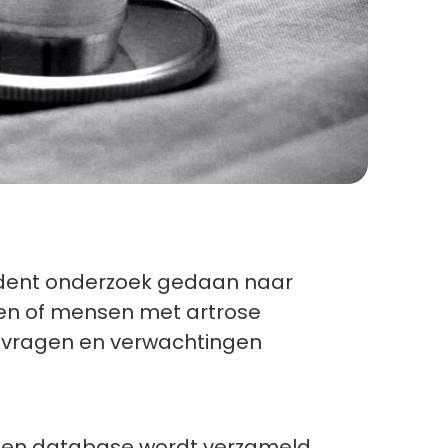
udent onderzoek gedaan naar
ven of mensen met artrose
e vragen en verwachtingen
t een database wordt verzameld