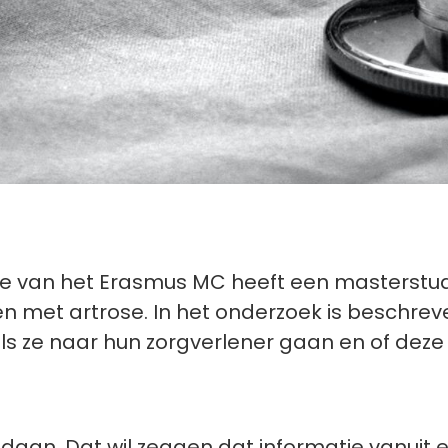
nde van het Erasmus MC heeft een masterst
 met artrose. In het onderzoek is beschre
s ze naar hun zorgverlener gaan en of dez
gedaan. Dat wil zeggen dat informatie vanui