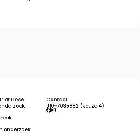
r artrose
Contact
onderzoek
010-7035882 (keuze 4)
rzoek
n onderzoek