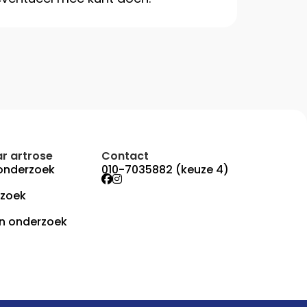
r artrose
Contact
onderzoek
010-7035882 (keuze 4)
rzoek
n onderzoek