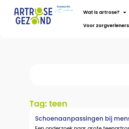
Wat is artrose?
Voor zorgverlener
Tag: teen
Schoenaanpassingen bij mens
Een onderzoek naar grote teenartros