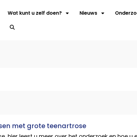
Wat kunt u zelf doen?
Nieuws
Onderzo
s
en met grote teenartrose
e, hier leest u meer over het onderzoek en hoe u 