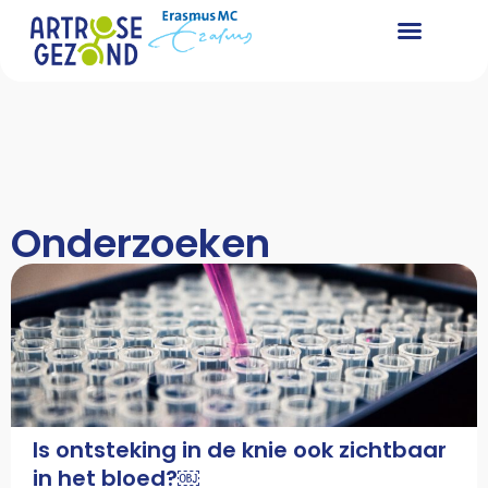
Wat is artro
Wat kunt u zel
Voor zorg
Onderzoeken
Is ontsteking in de knie ook zichtbaar
in het bloed?￼